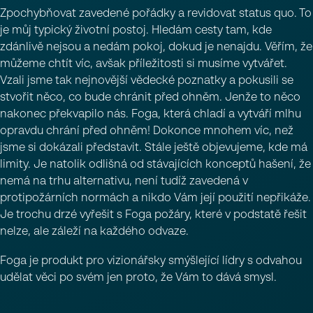
Zpochybňovat zavedené pořádky a revidovat status quo. To
je můj typický životní postoj. Hledám cesty tam, kde
zdánlivě nejsou a nedám pokoj, dokud je nenajdu. Věřím, že
můžeme chtít víc, avšak příležitosti si musíme vytvářet.
Vzali jsme tak nejnovější vědecké poznatky a pokusili se
stvořit něco, co bude chránit před ohněm. Jenže to něco
nakonec překvapilo nás. Foga, která chladí a vytváří mlhu
opravdu chrání před ohněm! Dokonce mnohem víc, než
jsme si dokázali představit. Stále ještě objevujeme, kde má
limity. Je natolik odlišná od stávajících konceptů hašení, že
nemá na trhu alternativu, není tudíž zavedená v
protipožárních normách a nikdo Vám její použití nepřikáže.
Je trochu drzé vyřešit s Foga požáry, které v podstatě řešit
nelze, ale záleží na každého odvaze.
Foga je produkt pro vizionářsky smýšlející lídry s odvahou
udělat věci po svém jen proto, že Vám to dává smysl.