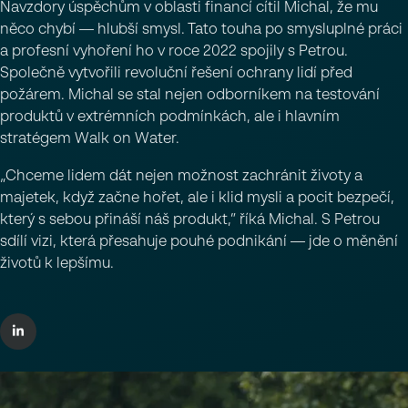
Navzdory úspěchům v oblasti financí cítil Michal, že mu
něco chybí — hlubší smysl. Tato touha po smysluplné práci
a profesní vyhoření ho v roce 2022 spojily s Petrou.
Společně vytvořili revoluční řešení ochrany lidí před
požárem. Michal se stal nejen odborníkem na testování
produktů v extrémních podmínkách, ale i hlavním
stratégem Walk on Water.
„Chceme lidem dát nejen možnost zachránit životy a
majetek, když začne hořet, ale i klid mysli a pocit bezpečí,
který s sebou přináší náš produkt,” říká Michal. S Petrou
sdílí vizi, která přesahuje pouhé podnikání — jde o měnění
životů k lepšímu.