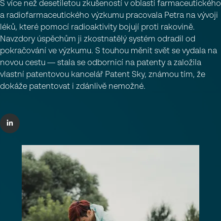
S více než desetiletou zkušeností v oblasti farmaceutického
a radiofarmaceutického výzkumu pracovala Petra na vývoji
léků, které pomocí radioaktivity bojují proti rakovině.
Navzdory úspěchům ji zkostnatělý systém odradil od
pokračování ve výzkumu. S touhou měnit svět se vydala na
novou cestu — stala se odbornicí na patenty a založila
vlastní patentovou kancelář Patent Sky, známou tím, že
dokáže patentovat i zdánlivě nemožné.