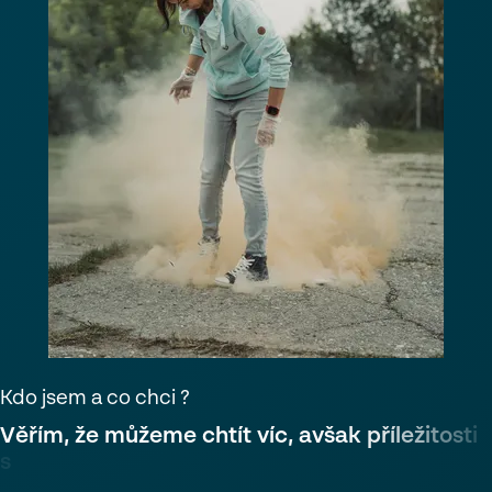
Kdo jsem a co chci ?
V
ě
ř
í
m
,
ž
e
m
ů
ž
e
m
e
c
h
t
í
t
v
í
c
,
a
v
š
a
k
p
ř
í
l
e
ž
i
t
o
s
t
i
s
i
m
u
s
í
m
e
v
y
t
v
á
ř
e
t
.