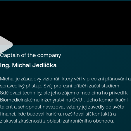
Captain of the company
I
n
g
.
M
i
c
h
a
l
J
e
d
l
i
č
k
a
Michal je zásadový vizionář, který věří v precizní plánování a
spravedlivý přístup. Svůj profesní příběh začal studiem
Sdělovací techniky, ale jeho zájem o medicínu ho přivedl k
Biomedicínskému inženýrství na ČVUT. Jeho komunikační
talent a schopnost navazovat vztahy jej zavedly do světa
financí, kde budoval kariéru, rozšiřoval síť kontaktů a
získával zkušenosti z oblasti zahraničního obchodu.