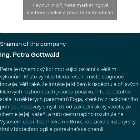
Klepnutím přijměte marketingové
soubory cookie a povolte tento obsah
Shaman of the company
I
n
g
.
P
e
t
r
a
G
o
t
t
w
a
l
d
Petra je dynamický lídr motivující ostatní k větším
výkonům. Místo výmluv hledá řešení, místo stagnace
inovuje. Věří také, že intuice je klíčem k úspěchu a při svých
klíčových rozhodnutích ji často používá. Intuice ostatně
stála i u některých parametrů Foga, které by z racionálního
pohledu nedávaly smysl. Už od základní školy věděla, že
chemie je její vášeň, a tuto cestu naplno rozvinula na
Vysokém učení technickém v Brně, kde získala inženýrský
titul v biotechnologii a potravinářské chemii.