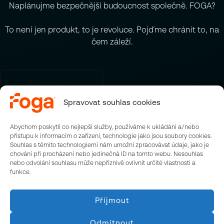
Naplánujme bezpečnější budoucnost společně. FOGA?
To není jen produkt, to je revoluce. Pojďme chránit to, na
čem záleží.
Kontaktujte nás
Spravovat souhlas cookies
Abychom poskytli co nejlepší služby, používáme k ukládání a/nebo
přístupu k informacím o zařízení, technologie jako jsou soubory cookies.
Souhlas s těmito technologiemi nám umožní zpracovávat údaje, jako je
chování při procházení nebo jedinečná ID na tomto webu. Nesouhlas
Walk on Water s.r.o.,
nebo odvolání souhlasu může nepříznivě ovlivnit určité vlastnosti a
Platanová 78, 252 65 Holubice
funkce.
+420 778 408 748
www.walkonwater.tools
Příjmout
IČO: 19684169
Odmítnout
DIČ: CZ19684169