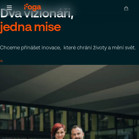
Dva vizionáři,
Inovativní
jedna mise
hasební
produkty
pro
Chceme přinášet inovace, které chrání životy a mění svět.
21.
století