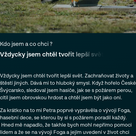
Kdo jsem a co chci ?
V
ž
d
y
c
k
y
j
s
e
m
c
h
t
ě
l
t
v
o
ř
i
t
l
e
p
š
í
s
v
ě
t
,
z
a
c
h
r
a
ň
o
v
a
t
ž
i
v
o
t
y
a
Vždycky jsem chtěl tvořit lepší svět. Zachraňovat životy a
štěstí jiných. Dává mi to hluboký smysl. Když hořelo České
Švýcarsko, sledoval jsem hasiče, jak se s požárem perou,
cítil jsem obrovskou hrdost a chtěl jsem být jako oni.
Za krátko na to mi Petra poprvé vyprávěla o vývoji Foga,
hasební dece, se kterou by si s požárem poradil každý.
Hned mě napadlo, že takhle bych mohl nepřímo pomoci
lidem a že se na vývoji Foga a jejím uvedení v život chci