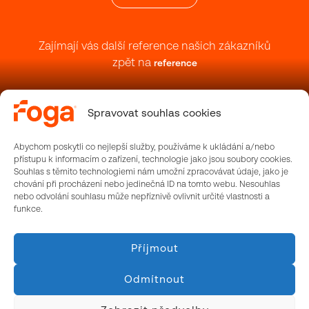
Zajímají vás další reference našich zákazníků
zpět na
reference
Spravovat souhlas cookies
Abychom poskytli co nejlepší služby, používáme k ukládání a/nebo
přístupu k informacím o zařízení, technologie jako jsou soubory cookies.
Souhlas s těmito technologiemi nám umožní zpracovávat údaje, jako je
chování při procházení nebo jedinečná ID na tomto webu. Nesouhlas
Walk on Water s.r.o.,
nebo odvolání souhlasu může nepříznivě ovlivnit určité vlastnosti a
Platanová 78, 252 65 Holubice
funkce.
+420 778 408 748
www.walkonwater.tools
Příjmout
IČO: 19684169
Odmítnout
DIČ: CZ19684169