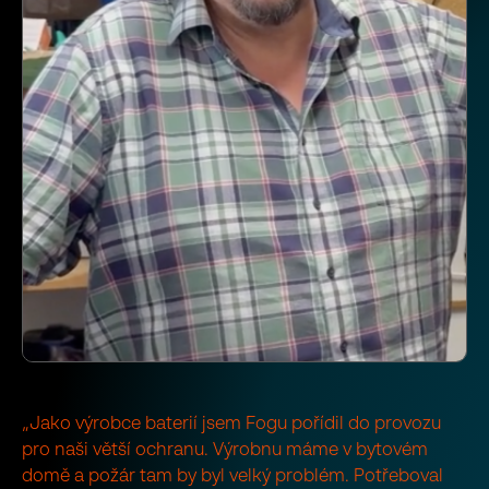
„Jako výrobce baterií jsem Fogu pořídil do provozu
pro naši větší ochranu. Výrobnu máme v bytovém
domě a požár tam by byl velký problém. Potřeboval