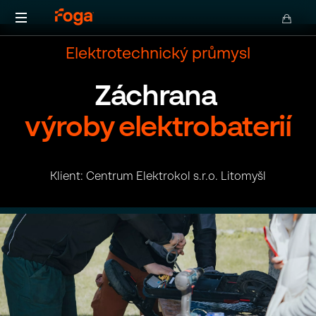
Inovativní
Elektrotechnický průmysl
hasební
produkty
Záchrana
pro
21.
výroby elektrobaterií
století
Klient: Centrum Elektrokol s.r.o. Litomyšl