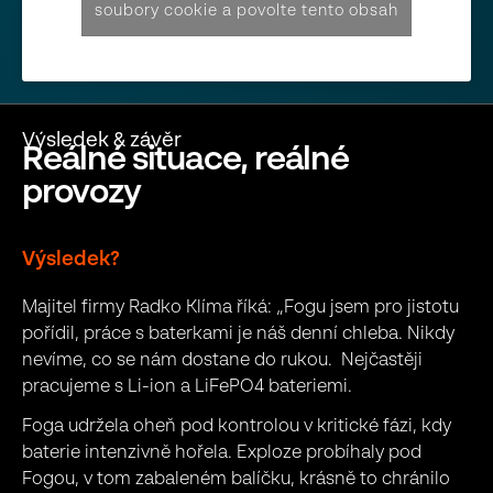
soubory cookie a povolte tento obsah
Výsledek & závěr
R
e
á
l
n
é
s
i
t
u
a
c
e
,
r
e
á
l
n
é
p
r
o
v
o
z
y
Výsledek?
Majitel firmy Radko Klíma říká: „Fogu jsem pro jistotu
pořídil, práce s baterkami je náš denní chleba. Nikdy
nevíme, co se nám dostane do rukou. Nejčastěji
pracujeme s Li-ion a LiFePO4 bateriemi.
Foga udržela oheň pod kontrolou v kritické fázi, kdy
baterie intenzivně hořela. Exploze probíhaly pod
Fogou, v tom zabaleném balíčku, krásně to chránilo