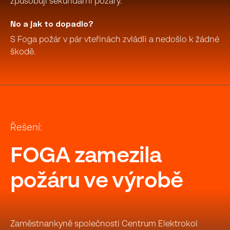
způsobují sekundární požáry.
No a jak to dopadlo?
S Foga požár v pár vteřinách zvládli a nedošlo k žádné
škodě.
Řešení:
FOGA zamezila
požáru ve výrobě
Zaměstnankyně společnosti Centrum Elektrokol