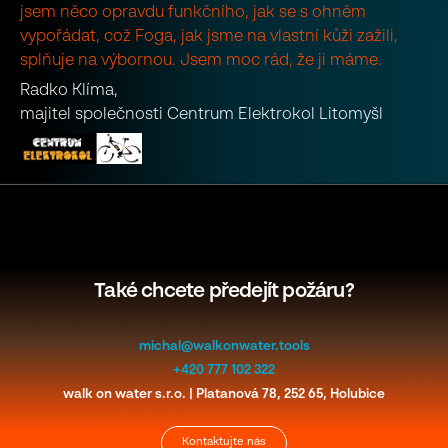
jsem něco opravdu funkčního, jak se s ohněm
vypořádat, což Foga, jak jsme na vlastní kůži zažili,
splňuje na výbornou. Jsem moc rád, že ji máme.
Radko Klíma,
majitel společnosti Centrum Elektrokol Litomyšl
Také chcete předejít požáru?
michal@walkonwater.tools
+420 777 102 322
walk on water s.r.o. | Platanová 78, 252 65, Holubice
Kontaktujte nás