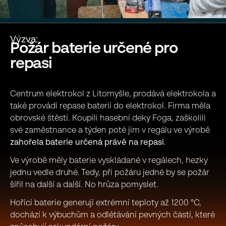
Výzva:
P
o
ž
á
r
b
a
t
e
r
i
e
u
r
č
e
n
é
p
r
o
r
e
p
a
s
i
Centrum elektrokol z Litomyšle, prodává elektrokola a
také provádí repase baterií do elektrokol. Firma měla
obrovské štěstí. Koupili hasební deky Foga, zaškolili
své zaměstnance a týden poté jim v regálu ve výrobě
zahořela baterie určená právě na repasi
.
Ve výrobě měly baterie vyskládané v regálech, hezky
jednu vedle druhé. Tedy, při požáru jedné by se požár
šířil na další a další. No hrůza pomyslet.
Hořící baterie generují extrémní teploty až 1200 °C,
dochází k výbuchům a odlétávání pevných částí, které