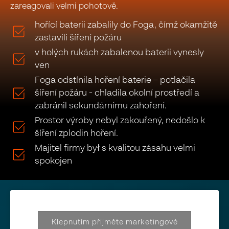
zareagovali velmi pohotově.
hořící baterii zabalily do Foga, čímž okamžitě
zastavili šíření požáru
v holých rukách zabalenou baterii vynesly
ven
Foga odstínila hoření baterie – potlačila
šíření požáru - chladila okolní prostředí a
zabránil sekundárnímu zahoření.
Prostor výroby nebyl zakouřený, nedošlo k
šíření zplodin hoření.
Majitel firmy był s kvalitou zásahu velmi
spokojen
Klepnutím přijměte marketingové